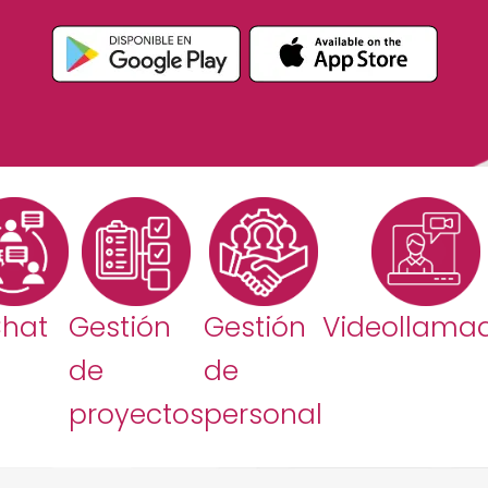
hat
Gestión
Gestión
Videollama
de
de
proyectos
personal