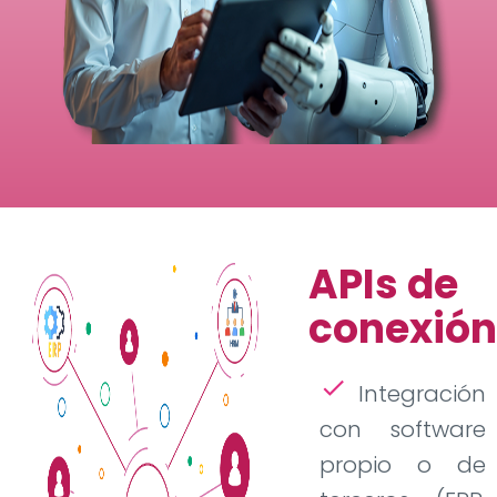
APIs de
conexión
check
Integración
con software
propio o de