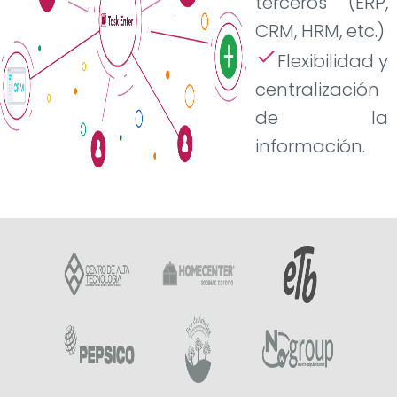
terceros (ERP,
CRM, HRM, etc.)
check
Flexibilidad y
centralización
de la
información.