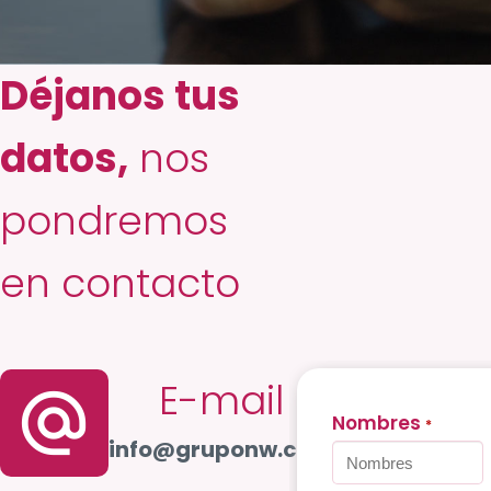
Déjanos tus
datos,
nos
pondremos
en contacto
E-mail
alternate_email
Nombres
*
info@gruponw.com