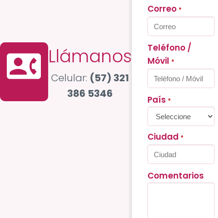
Correo
*
Teléfono /
Llámanos
contact_phone
Móvil
*
Celular:
(57) 321
386 5346
País
*
Ciudad
*
Comentarios