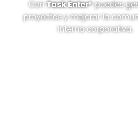
Con
Task Enter®
puedes ges
proyectos y mejorar la comu
interna corporativa.