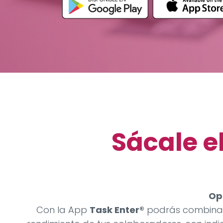
Sácale e
Op
Con la App
Task Enter®
podrás combinar 