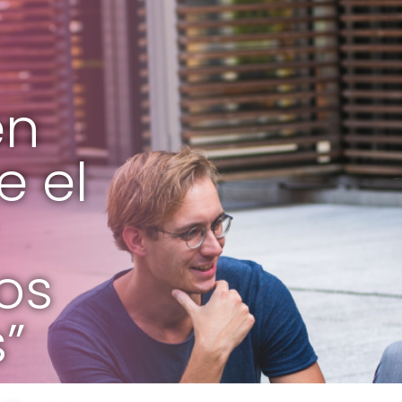
en
e el
los
”