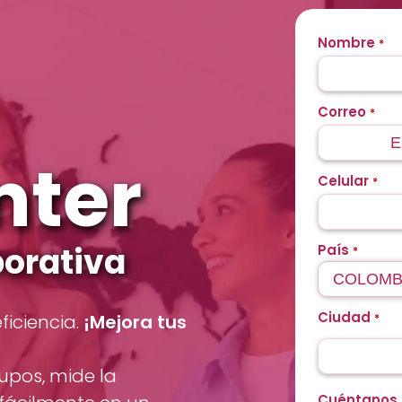
Nombre
*
Correo
*
nter
Celular
*
porativa
País
*
Ciudad
ficiencia.
¡Mejora tus
*
upos, mide la
Cuéntanos 