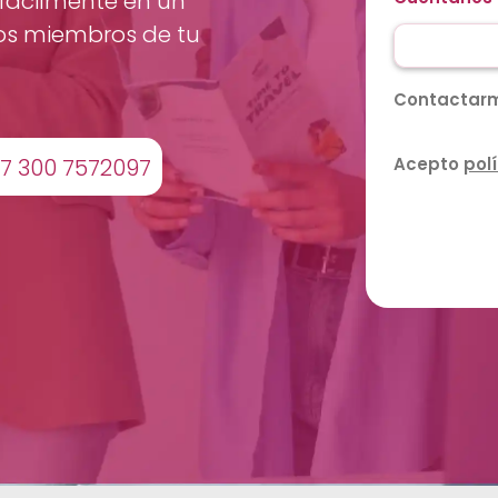
 fácilmente en un
os miembros de tu
Contactar
7 300 7572097
Acepto
pol