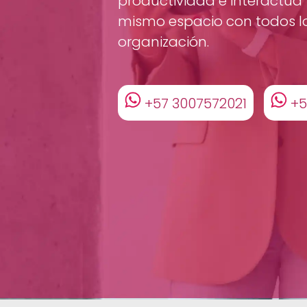
productividad e interactúa
mismo espacio con todos l
organización.
+57 3007572021
+5