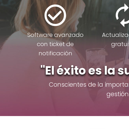
check_circle_outline
autore
Software avanzado
Actualiza
con ticket de
gratui
notificación
"El éxito es la
Conscientes de la importa
gestión