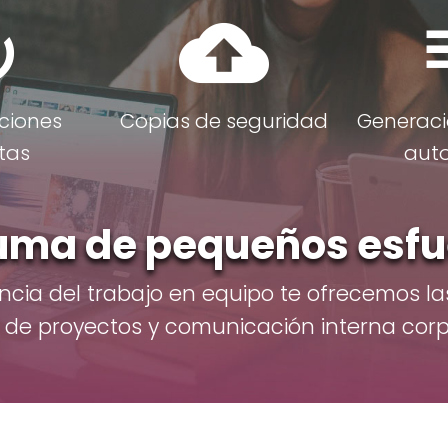
new
cloud_upload
playl
ciones
Copias de seguridad
Generaci
tas
aut
 suma de pequeños esfu
ncia del trabajo en equipo te ofrecemos l
 de proyectos y comunicación interna corp