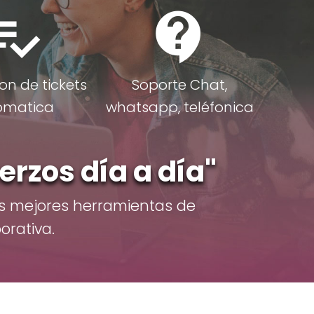
ist_add_check
contact_support
on de tickets
Soporte Chat,
omatica
whatsapp, teléfonica
erzos día a día"
as mejores herramientas de
orativa.