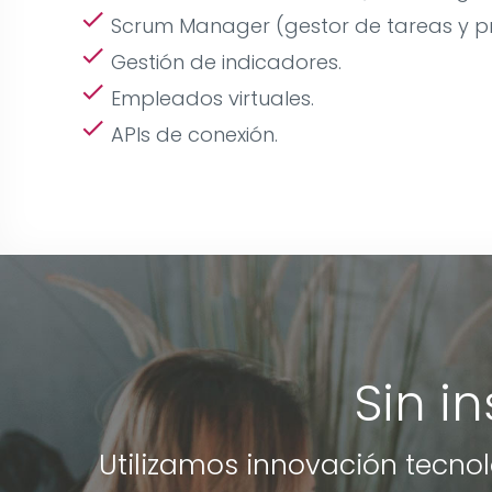
check
Scrum Manager (gestor de tareas y pr
check
Gestión de indicadores.
check
Empleados virtuales.
check
APIs de conexión.
Sin in
Utilizamos innovación tecnol